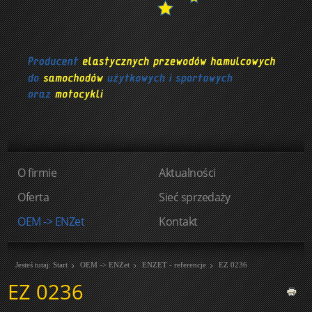
O firmie
Aktualności
Oferta
Sieć sprzedaży
OEM -> ENZet
Kontakt
Jesteś tutaj:
Start
OEM -> ENZet
ENZET - referencje
EZ 0236
EZ 0236