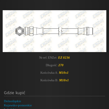
Nr ref. ENZet:
EZ 0236
Długość:
270
Końcówka A:
M10x1
Końcówka B:
M10x1
Gdzie
kupić
Dolnośląskie
Kujawsko-pomorskie